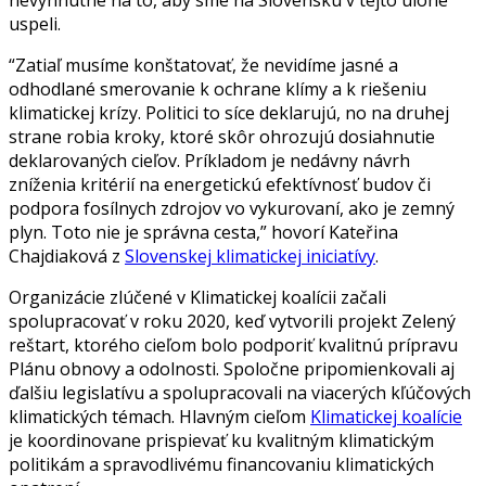
uspeli.
“Zatiaľ musíme konštatovať, že nevidíme jasné a
odhodlané smerovanie k ochrane klímy a k riešeniu
klimatickej krízy. Politici to síce deklarujú, no na druhej
strane robia kroky, ktoré skôr ohrozujú dosiahnutie
deklarovaných cieľov. Príkladom je nedávny návrh
zníženia kritérií na energetickú efektívnosť budov či
podpora fosílnych zdrojov vo vykurovaní, ako je zemný
plyn. Toto nie je správna cesta,” hovorí Kateřina
Chajdiaková z
Slovenskej klimatickej iniciatívy
.
Organizácie zlúčené v Klimatickej koalícii začali
spolupracovať v roku 2020, keď vytvorili projekt Zelený
reštart, ktorého cieľom bolo podporiť kvalitnú prípravu
Plánu obnovy a odolnosti. Spoločne pripomienkovali aj
ďalšiu legislatívu a spolupracovali na viacerých kľúčových
klimatických témach. Hlavným cieľom
Klimatickej koalície
je koordinovane prispievať ku kvalitným klimatickým
politikám a spravodlivému financovaniu klimatických