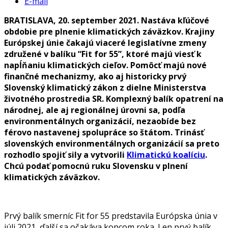
E-mail
BRATISLAVA, 20. september 2021. Nastáva kľúčové
obdobie pre plnenie klimatických záväzkov. Krajiny
Európskej únie čakajú viaceré legislatívne zmeny
združené v balíku “Fit for 55”, ktoré majú viesť k
napĺňaniu klimatických cieľov. Pomôcť majú nové
finančné mechanizmy, ako aj historicky prvý
Slovenský klimatický zákon z dielne Ministerstva
životného prostredia SR. Komplexný balík opatrení na
národnej, ale aj regionálnej úrovni sa, podľa
environmentálnych organizácií, nezaobíde bez
férovo nastavenej spolupráce so štátom. Trinásť
slovenských environmentálnych organizácií sa preto
rozhodlo spojiť sily a vytvorili
Klimatickú koalíciu
.
Chcú podať pomocnú ruku Slovensku v plnení
klimatických záväzkov.
Prvý balík smerníc Fit for 55 predstavila Európska únia v
júli 2021, ďalší sa očakáva koncom roka. Len prvý balík