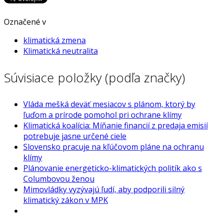
Označené v
klimatická zmena
Klimatická neutralita
Súvisiace položky (podľa značky)
Vláda mešká deväť mesiacov s plánom, ktorý by
ľuďom a prírode pomohol pri ochrane klímy
Klimatická koalícia: Míňanie financií z predaja emisií
potrebuje jasne určené ciele
Slovensko pracuje na kľúčovom pláne na ochranu
klímy
Plánovanie energeticko-klimatických politík ako s
Columbovou ženou
Mimovládky vyzývajú ľudí, aby podporili silný
klimatický zákon v MPK