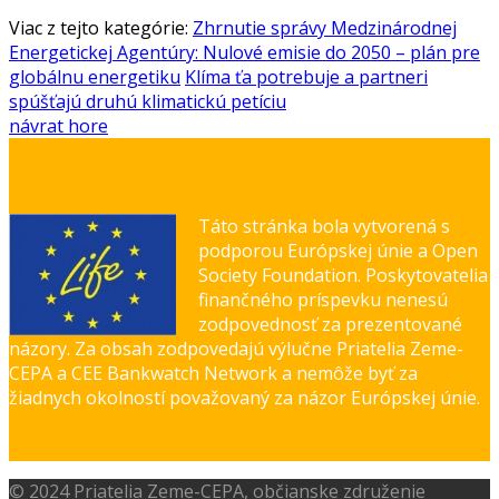
Viac z tejto kategórie:
Zhrnutie správy Medzinárodnej
Energetickej Agentúry: Nulové emisie do 2050 – plán pre
globálnu energetiku
Klíma ťa potrebuje a partneri
spúšťajú druhú klimatickú petíciu
návrat hore
Táto stránka bola vytvorená s
podporou Európskej únie a Open
Society Foundation. Poskytovatelia
finančného príspevku nenesú
zodpovednosť za prezentované
názory. Za obsah zodpovedajú výlučne Priatelia Zeme-
CEPA a CEE Bankwatch Network a nemôže byť za
žiadnych okolností považovaný za názor Európskej únie.
© 2024 Priatelia Zeme-CEPA, občianske združenie