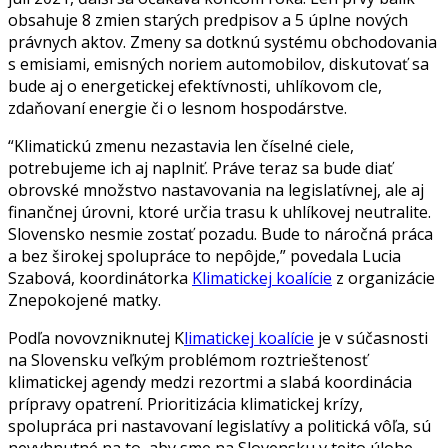
obsahuje 8 zmien starých predpisov a 5 úplne nových
právnych aktov. Zmeny sa dotknú systému obchodovania
s emisiami, emisných noriem automobilov, diskutovať sa
bude aj o energetickej efektívnosti, uhlíkovom cle,
zdaňovaní energie či o lesnom hospodárstve.
“Klimatickú zmenu nezastavia len číselné ciele,
potrebujeme ich aj naplniť. Práve teraz sa bude diať
obrovské množstvo nastavovania na legislatívnej, ale aj
finančnej úrovni, ktoré určia trasu k uhlíkovej neutralite.
Slovensko nesmie zostať pozadu. Bude to náročná práca
a bez širokej spolupráce to nepôjde,” povedala Lucia
Szabová, koordinátorka
Klimatickej koalície
z organizácie
Znepokojené matky.
Podľa novovzniknutej K
limatickej koalície
je v súčasnosti
na Slovensku veľkým problémom roztrieštenosť
klimatickej agendy medzi rezortmi a slabá koordinácia
prípravy opatrení. Prioritizácia klimatickej krízy,
spolupráca pri nastavovaní legislatívy a politická vôľa, sú
nevyhnutné na to, aby sme na Slovensku v tejto úlohe