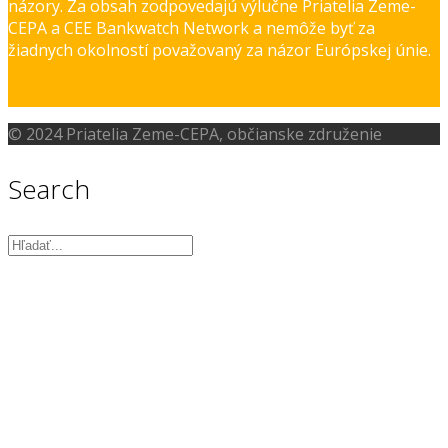
názory. Za obsah zodpovedajú výlučne Priatelia Zeme-
CEPA a CEE Bankwatch Network a nemôže byť za
žiadnych okolností považovaný za názor Európskej únie.
© 2024 Priatelia Zeme-CEPA, občianske združenie
Search