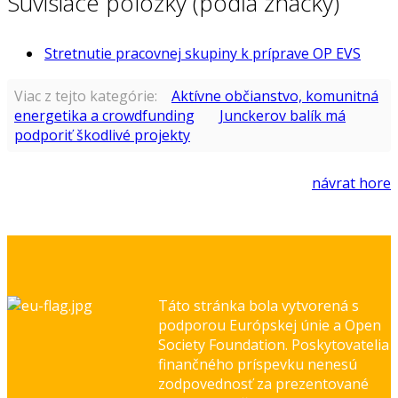
Súvisiace položky (podľa značky)
Stretnutie pracovnej skupiny k príprave OP EVS
Viac z tejto kategórie:
Aktívne občianstvo, komunitná
energetika a crowdfunding
Junckerov balík má
podporiť škodlivé projekty
návrat hore
Táto stránka bola vytvorená s
podporou Európskej únie a Open
Society Foundation. Poskytovatelia
finančného príspevku nenesú
zodpovednosť za prezentované