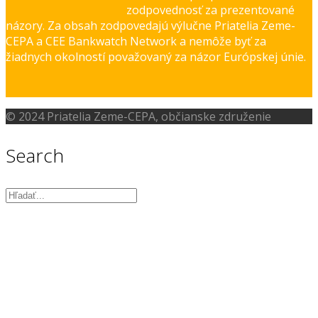
zodpovednosť za prezentované
názory. Za obsah zodpovedajú výlučne Priatelia Zeme-
CEPA a CEE Bankwatch Network a nemôže byť za
žiadnych okolností považovaný za názor Európskej únie.
© 2024 Priatelia Zeme-CEPA, občianske združenie
Search