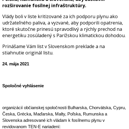
rozširovanie fosílnej infraštruktúry.
Vlády boli v liste kritizované za ich podporu plynu ako
udržateľného paliva, a vyzvané, aby podporili opatrenia,
ktoré skutočne prinesú spravodlivý a rýchly prechod na
energetiku zosúladený s Parížskou klimatickou dohodou.
Prinášame Vám list v Slovenskom preklade a na
stiahnutie originál listu.
24. mája 2021
Spoločné vyhlásenie
organizácií občianskej spoločnosti Bulharska, Chorvátska, Cypru, 
Česka, Grécka, Maďarska, Malty, Poľska, Rumunska a 
Slovenska adresované ich vládam k fosílnemu plynu v 
revidovanom TEN-E nariadení: