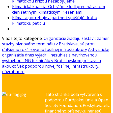
klimatickou krízou nezabojujeme
Klimatická koalícia: Ochráňme ľudí pred nárastom
cien šetrnými klimatickými riešeniami
Klíma ťa potrebuje a partneri spúšťajú druhú
klimatickú petíciu
Viac z tejto kategórie:
Organizácie žiadajú zastaviť zámer
stavby plynového terminálu v Bratislave, sú proti
ďalšiemu rozširovaniu fosílnej infraštruktúry
Aktivistické
organizácie dnes vyjadrili nesúhlas s navrhovanou
výstavbou LNG terminálu v Bratislavskom prístave a
akoukoľvek podporou novej fosílnej infraštruktúry.
návrat hore
Táto stránka bola vytvorená s
podporou Európskej únie a Open
Society Foundation. Poskytovatelia
finančného príspevku nenesú