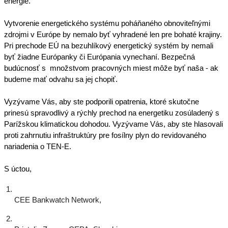
energie.
Vytvorenie energetického systému poháňaného obnoviteľnými 
zdrojmi v Európe by nemalo byť vyhradené len pre bohaté krajiny. 
Pri prechode EÚ na bezuhlíkový energetický systém by nemali 
byť žiadne Európanky či Európania vynechaní. Bezpečná 
budúcnosť s  množstvom pracovných miest môže byť naša - ak 
budeme mať odvahu sa jej chopiť.
Vyzývame Vás, aby ste podporili opatrenia, ktoré skutočne 
prinesú spravodlivý a rýchly prechod na energetiku zosúladený s 
Parížskou klimatickou dohodou. Vyzývame Vás, aby ste hlasovali 
proti zahrnutiu infraštruktúry pre fosílny plyn do revidovaného 
nariadenia o TEN-E.
S úctou,
CEE Bankwatch Network,