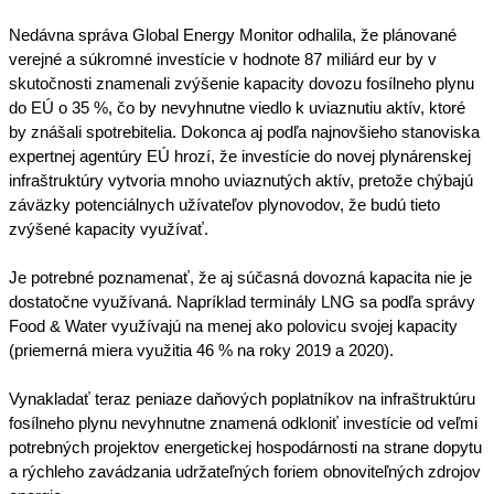
Nedávna správa Global Energy Monitor odhalila, že plánované 
verejné a súkromné investície v hodnote 87 miliárd eur by v 
skutočnosti znamenali zvýšenie kapacity dovozu fosílneho plynu 
do EÚ o 35 %, čo by nevyhnutne viedlo k uviaznutiu aktív, ktoré 
by znášali spotrebitelia.
 Dokonca aj podľa najnovšieho stanoviska 
expertnej agentúry EÚ hrozí, že investície do novej plynárenskej 
infraštruktúry vytvoria mnoho uviaznutých aktív, pretože chýbajú 
záväzky potenciálnych užívateľov plynovodov, že budú tieto 
zvýšené kapacity využívať.
Je potrebné poznamenať, že aj súčasná dovozná kapacita nie je 
dostatočne využívaná. Napríklad terminály LNG sa podľa správy 
Food & Water využívajú na menej ako polovicu svojej kapacity 
(priemerná miera využitia 46 % na roky 2019 a 2020).
Vynakladať teraz peniaze daňových poplatníkov na infraštruktúru 
fosílneho plynu nevyhnutne znamená odkloniť investície od veľmi 
potrebných projektov energetickej hospodárnosti na strane dopytu 
a rýchleho zavádzania udržateľných foriem obnoviteľných zdrojov 