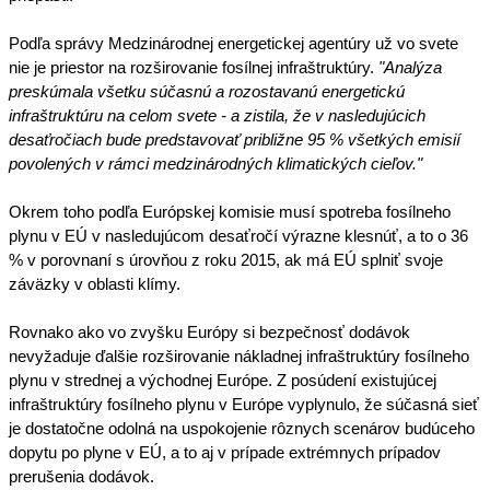
Podľa správy Medzinárodnej energetickej agentúry už vo svete 
nie je priestor na rozširovanie fosílnej infraštruktúry. 
"Analýza 
preskúmala všetku súčasnú a rozostavanú energetickú 
infraštruktúru na celom svete - a zistila, že v nasledujúcich 
desaťročiach bude predstavovať približne 95 % všetkých emisií 
povolených v rámci medzinárodných klimatických cieľov."
Okrem toho podľa Európskej komisie musí spotreba fosílneho 
plynu v EÚ v nasledujúcom desaťročí výrazne klesnúť, a to o 36 
% v porovnaní s úrovňou z roku 2015, ak má EÚ splniť svoje 
záväzky v oblasti klímy.
Rovnako ako vo zvyšku Európy si bezpečnosť dodávok 
nevyžaduje ďalšie rozširovanie nákladnej infraštruktúry fosílneho 
plynu v strednej a východnej Európe. Z posúdení existujúcej 
infraštruktúry fosílneho plynu v Európe vyplynulo, že súčasná sieť 
je dostatočne odolná na uspokojenie rôznych scenárov budúceho 
dopytu po plyne v EÚ, a to aj v prípade extrémnych prípadov 
prerušenia dodávok.