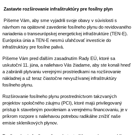
Zastavte rozširovanie infraštruktúry pre fosílny plyn
Píšeme Vám, aby sme vyjadrili svoje obavy v súvislosti s 
návrhom
 na opätovné zavedenie fosílneho plynu do revidovaného 
nariadenia o transeurópskej energetickej infraštruktúre (TEN-E
). 
Európska únia a TEN-E nesmú uľahčovať investície do 
infraštruktúry pre fosílne palivá.
Píšeme Vám pred ďalším zasadnutím Rady EÚ, ktoré sa 
uskutoční 11. júna, a naliehavo Vás žiadame, aby ste konali hneď 
a zabránili plytvaniu verejnými prostriedkami na rozširovanie 
nákladnej a už teraz čiastočne nevyužívanej infraštruktúry 
fosílneho plynu.
Rozširovanie fosílneho plynu prostredníctvom takzvaných 
projektov spoločného záujmu (PCI), ktoré majú privilegovaný 
prístup k stavebným povoleniam a verejnému financovaniu, je v 
príkrom rozpore s naliehavou potrebou radikálne znížiť naše 
emisie skleníkových plynov.