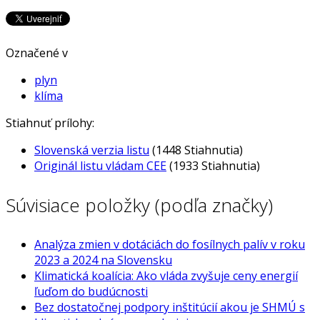
Označené v
plyn
klíma
Stiahnuť prílohy:
Slovenská verzia listu
(1448 Stiahnutia)
Originál listu vládam CEE
(1933 Stiahnutia)
Súvisiace položky (podľa značky)
Analýza zmien v dotáciách do fosílnych palív v roku
2023 a 2024 na Slovensku
Klimatická koalícia: Ako vláda zvyšuje ceny energií
ľuďom do budúcnosti
Bez dostatočnej podpory inštitúcií akou je SHMÚ s