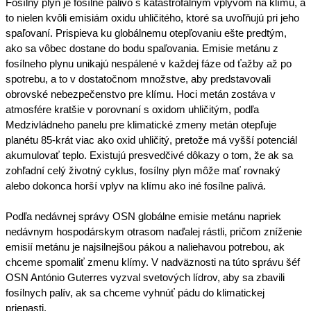
Fosílny plyn je fosílne palivo s katastrofálnym vplyvom na klímu, a 
to nielen kvôli emisiám oxidu uhličitého, ktoré sa uvoľňujú pri jeho 
spaľovaní. Prispieva ku globálnemu otepľovaniu ešte predtým, 
ako sa vôbec dostane do bodu spaľovania. Emisie metánu z 
fosílneho plynu unikajú nespálené v každej fáze od ťažby až po 
spotrebu, a to v dostatočnom množstve, aby predstavovali 
obrovské nebezpečenstvo pre klímu.
 Hoci metán zostáva v 
atmosfére kratšie v porovnaní s oxidom uhličitým, podľa 
Medzivládneho panelu pre klimatické zmeny metán otepľuje 
planétu 85-krát viac ako oxid uhličitý, pretože má vyšší potenciál 
akumulovať teplo. Existujú presvedčivé dôkazy o tom, že ak sa 
zohľadní celý životný cyklus, fosílny plyn môže mať rovnaký 
alebo dokonca horší vplyv na klímu ako iné fosílne palivá.
Podľa nedávnej správy OSN globálne emisie metánu napriek 
nedávnym hospodárskym otrasom naďalej rástli, pričom zníženie 
emisií metánu je najsilnejšou pákou a naliehavou potrebou, ak 
chceme spomaliť zmenu klímy.
 V nadväznosti na túto správu šéf 
OSN António Guterres vyzval svetových lídrov, aby sa zbavili 
fosílnych palív, ak sa chceme vyhnúť pádu do klimatickej 
priepasti.