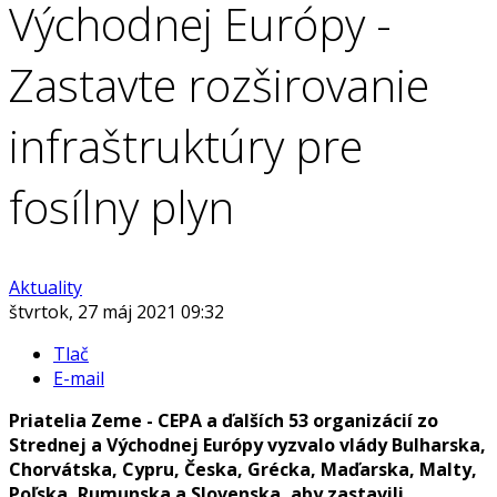
Východnej Európy -
Zastavte rozširovanie
infraštruktúry pre
fosílny plyn
Aktuality
štvrtok, 27 máj 2021 09:32
Tlač
E-mail
Priatelia Zeme - CEPA a ďalších 53 organizácií zo
Strednej a Východnej Európy vyzvalo vlády Bulharska,
Chorvátska, Cypru, Česka, Grécka, Maďarska, Malty,
Poľska, Rumunska a Slovenska, aby zastavili