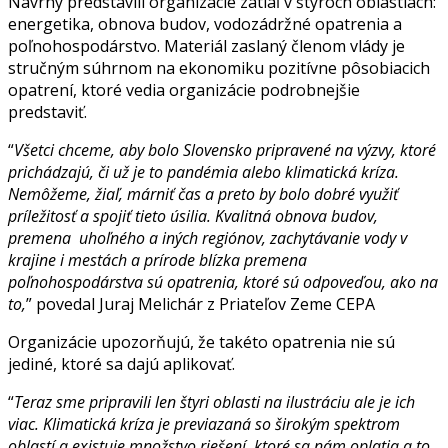
Návrhy predstavili organizácie zatiaľ v štyroch oblastiach:
energetika, obnova budov, vodozádržné opatrenia a
poľnohospodárstvo. Materiál zaslaný členom vlády je
stručným súhrnom na ekonomiku pozitívne pôsobiacich
opatrení, ktoré vedia organizácie podrobnejšie
predstaviť.
“
Všetci chceme, aby bolo Slovensko pripravené na výzvy, ktoré
prichádzajú, či už je to pandémia alebo klimatická kríza.
Nemôžeme, žiaľ, márniť čas a preto by bolo dobré využiť
príležitosť a spojiť tieto úsilia. Kvalitná obnova budov,
premena uhoľného a iných regiónov, zachytávanie vody v
krajine i mestách a prírode blízka premena
poľnohospodárstva sú opatrenia, ktoré sú odpoveďou, ako na
to,
” povedal Juraj Melichár z Priateľov Zeme CEPA
Organizácie upozorňujú, že takéto opatrenia nie sú
jediné, ktoré sa dajú aplikovať.
“
Teraz sme pripravili len štyri oblasti na ilustráciu ale je ich
viac. Klimatická kríza je previazaná so širokým spektrom
oblastí a existuje množstvo riešení, ktoré sa nám oplatia a to