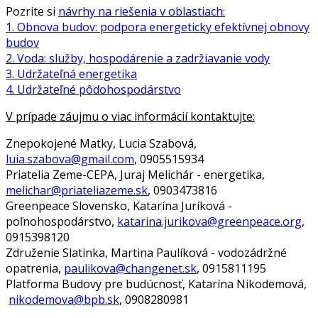
Pozrite si
návrhy na riešenia v oblastiach:
1. Obnova budov: podpora energeticky efektívnej obnovy
budov
2. Voda: služby, hospodárenie a zadržiavanie vody
3. Udržateľná energetika
4. Udržateľné pôdohospodárstvo
V prípade záujmu o viac informácií kontaktujte:
Znepokojené Matky, Lucia Szabová,
luia.szabova@gmail.com
, 0905515934
Priatelia Zeme-CEPA, Juraj Melichár - energetika,
melichar@priateliazeme.sk
, 0903473816
Greenpeace Slovensko, Katarína Juríková -
poľnohospodárstvo,
katarina.jurikova@greenpeace.org
,
0915398120
Združenie Slatinka, Martina Paulíková - vodozádržné
opatrenia,
paulikova@changenet.sk
, 0915811195
Platforma Budovy pre budúcnosť, Katarína Nikodemová,
nikodemova@bpb.sk
, 0908280981