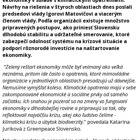
ekonomiky v súlade s klimatickými opatreniami.
Návrhy na riešenia v štyroch oblastiach dnes poslali
predsedovi vlády Igorovi Matovičovi a viacerým
členom vlády. Podľa organizácií existuje množstvo
pripravených postupov, ako priniesť Slovensku
dlhodobú stabilitu a udržateľné smerovanie, ktoré
zabezpečí odolnosť systému na krízové situácie a
podporí rôznorodé investície na naštartovanie
ekonomiky.
“Zelený reštart ekonomiky môže byť vnímaný ako veľká
neznáma, pritom ide často o opatrenia, ktoré mimovládne
organizácie v jednotlivých oblastiach presadzujú už dávnejšie.
Nemusíme vymýšľať koleso. Klimatické opatrenia majú v sebe
zakomponované ekonomické a sociálne prvky od samého
začiatku. Ich snahou je pozerať sa na zmeny vo fungovaní
ekonomiky v dlhodobejšej rovine a pripravujú sa tak, aby
reflektovali najväčšiu krízu, akej ako ľudstvo čelíme -
klimatickú krízu a úbytok biodiverzity.
” povedala Katarína
Juríková z Greenpeace Slovensko.