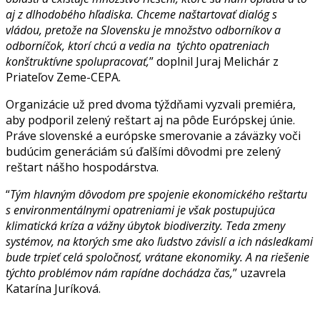
aj z dlhodobého hľadiska. Chceme naštartovať dialóg s
vládou, pretože na Slovensku je množstvo odborníkov a
odborníčok, ktorí chcú a vedia na týchto opatreniach
konštruktívne spolupracovať,
” doplnil Juraj Melichár z
Priateľov Zeme-CEPA.
Organizácie už pred dvoma týždňami vyzvali premiéra,
aby podporil zelený reštart aj na pôde Európskej únie.
Práve slovenské a európske smerovanie a záväzky voči
budúcim generáciám sú ďalšími dôvodmi pre zelený
reštart nášho hospodárstva.
“
Tým hlavným dôvodom pre spojenie ekonomického reštartu
s environmentálnymi opatreniami je však postupujúca
klimatická kríza a vážny úbytok biodiverzity. Teda zmeny
systémov, na ktorých sme ako ľudstvo závislí a ich následkami
bude trpieť celá spoločnosť, vrátane ekonomiky. A na riešenie
týchto problémov nám rapídne dochádza čas,
” uzavrela
Katarína Juríková.