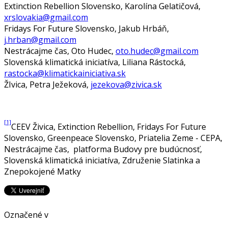
Extinction Rebellion Slovensko, Karolína Gelatičová,
xrslovakia@gmail.com
Fridays For Future Slovensko, Jakub Hrbáň,
j.hrban@gmail.com
Nestrácajme čas, Oto Hudec,
oto.hudec@gmail.com
Slovenská klimatická iniciatíva, Liliana Rástocká,
rastocka@klimatickainiciativa.sk
ŽIvica, Petra Ježeková,
jezekova@zivica.sk
[1]
CEEV Živica, Extinction Rebellion, Fridays For Future
Slovensko, Greenpeace Slovensko, Priatelia Zeme - CEPA,
Nestrácajme čas, platforma Budovy pre budúcnosť,
Slovenská klimatická iniciatíva, Združenie Slatinka a
Znepokojené Matky
Označené v