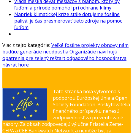
Vláda mešká deväť mesiacov s plánom, ktorý by
ľuďom a prírode pomohol pri ochrane klímy
Napriek klimatickej kríze stále dotujeme fosílne
palivá, je čas presmerovať tieto zdroje na pomoc
ľuďom
Viac z tejto kategórie:
Veľké fosílne projekty obnovy nám
budúce generácie neodpustia
Organizácie navrhujú
opatrenia pre zelený reštart odpadového hospodárstva
návrat hore
Táto stránka bola vytvorená s
podporou Európskej únie a Open
Society Foundation. Poskytovatelia
finančného príspevku nenesú
zodpovednosť za prezentované
názory. Za obsah zodpovedajú výlučne Priatelia Zeme-
CEPA a CEE Bankwatch Network a nemôže byť za