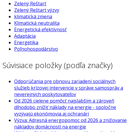
Zelený Reštart
Zelený Reštart výzvy
klimatická zmena
Klimatická neutralita
Energetická efektívnosť
Adaptácia
Energetika
Poľnohospodárstvo
Súvisiace položky (podľa značky)
Odporúčania pre obnovu zariadení sociálnych
služieb krízovej intervencie v správe samospráv a
neverejných poskytovateľov
Od 2026 cielene pomôcť najslabším a zároveň
dlhodobo znížiť náklady na energie - spoločne
vyzývajú ekonómovia aj ochranári
Výzva: Adresná energopomoc od 2026 a znižovanie
nákladov domácností na energie