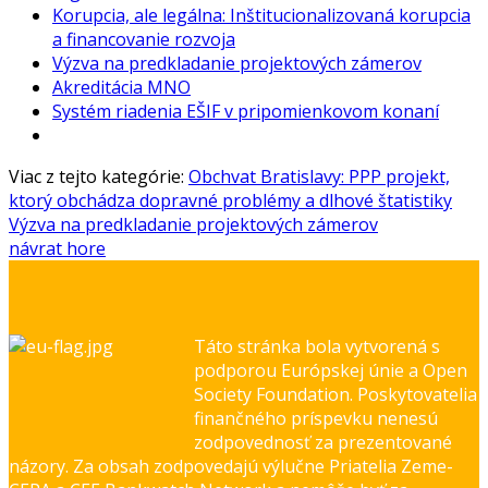
Korupcia, ale legálna: Inštitucionalizovaná korupcia
a financovanie rozvoja
Výzva na predkladanie projektových zámerov
Akreditácia MNO
Systém riadenia EŠIF v pripomienkovom konaní
Viac z tejto kategórie:
Obchvat Bratislavy: PPP projekt,
ktorý obchádza dopravné problémy a dlhové štatistiky
Výzva na predkladanie projektových zámerov
návrat hore
Táto stránka bola vytvorená s
podporou Európskej únie a Open
Society Foundation. Poskytovatelia
finančného príspevku nenesú
zodpovednosť za prezentované
názory. Za obsah zodpovedajú výlučne Priatelia Zeme-