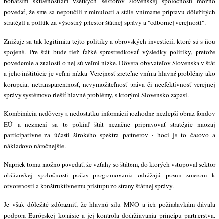
bohatším skúsenostiam všetkých sektorov slovenskej spoločnosti možno
povedať, že sme sa nepoučili z minulosti a stále vnímame prípravu dôležitých
stratégií a politík za výsostný priestor štátnej správy a "odbornej verejnosti".
Znižuje sa tak legitimita tejto politiky a obrovských investícií, ktoré sú s ňou
spojené. Pre štát bude tiež ťažké sprostredkovať výsledky politiky, pretože
povedomie a znalosti o nej sú veľmi nízke. Dôvera obyvateľov Slovenska v štát
a jeho inštitúcie je veľmi nízka. Verejnosť zreteľne vníma hlavné problémy ako
korupcia, netransparentnosť, nevymožiteľnosť práva či neefektívnosť verejnej
správy systémovo riešiť hlavné problémy, s ktorými Slovensko zápasí.
Kombinácia nedôvery a nedostatku informácií rozhodne nezlepší obraz fondov
EÚ a nezmení sa to pokiaľ štát nezačne pripravovať stratégie naozaj
participatívne za účasti širokého spektra partnerov - hoci je to časovo a
nákladovo náročnejšie.
Napriek tomu možno povedať, že vzťahy so štátom, do ktorých vstupoval sektor
občianskej spoločnosti počas programovania odrážajú posun smerom k
otvorenosti a konštruktívnemu prístupu zo strany štátnej správy.
Je však dôležité zdôrazniť, že hlavnú silu MNO a ich požiadavkám dávala
podpora Európskej komisie a jej kontrola dodržiavania princípu partnerstva.